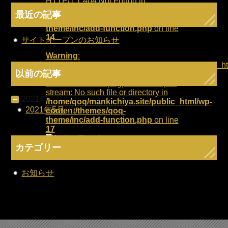
HTTP/1.1 404 Not Found in
/home/qoq/mankichiya.site/public_html/wp-
最近の記事
content/themes/qoq-
theme/inc/add-function.php
on line
14
サイトオープンのお知らせ
Warning
:
getimagesize(/home/qoq/mankichiya.site/public_h
以前の記事
content/themes/qoq-theme/img/mb-
news-btn-ichiran.png): failed to open
stream: No such file or directory in
2021年
/home/qoq/mankichiya.site/public_html/wp-
2021年5月
(1)
content/themes/qoq-
theme/inc/add-function.php
on line
17
カテゴリー
お知らせ